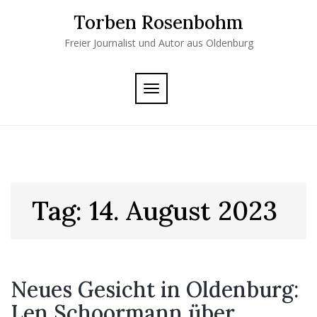
Skip
Torben Rosenbohm
to
content
Freier Journalist und Autor aus Oldenburg
TOGGLE
NAVIGATION
Tag:
14. August 2023
Neues Gesicht in Oldenburg:
Len Schoormann über