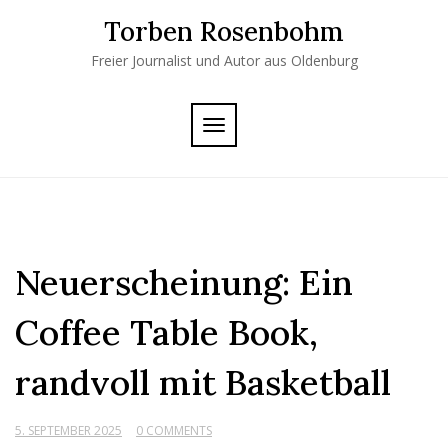
Skip
Torben Rosenbohm
to
content
Freier Journalist und Autor aus Oldenburg
TOGGLE
NAVIGATION
Neuerscheinung: Ein
Coffee Table Book,
randvoll mit Basketball
5. SEPTEMBER 2025
0 COMMENTS