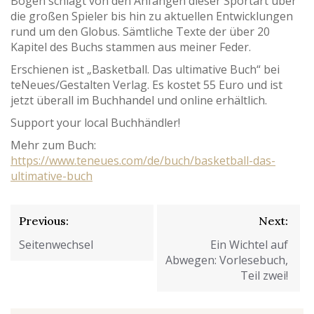
Bogen schlägt von den Anfängen dieser Sportart über
die großen Spieler bis hin zu aktuellen Entwicklungen
rund um den Globus. Sämtliche Texte der über 20
Kapitel des Buchs stammen aus meiner Feder.
Erschienen ist „Basketball. Das ultimative Buch“ bei
teNeues/Gestalten Verlag. Es kostet 55 Euro und ist
jetzt überall im Buchhandel und online erhältlich.
Support your local Buchhändler!
Mehr zum Buch:
https://www.teneues.com/de/buch/basketball-das-
ultimative-buch
Beitragsnavigation
Previous:
Next:
Seitenwechsel
Ein Wichtel auf
Abwegen: Vorlesebuch,
Teil zwei!