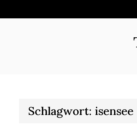
Skip
to
content
Schlagwort:
isensee