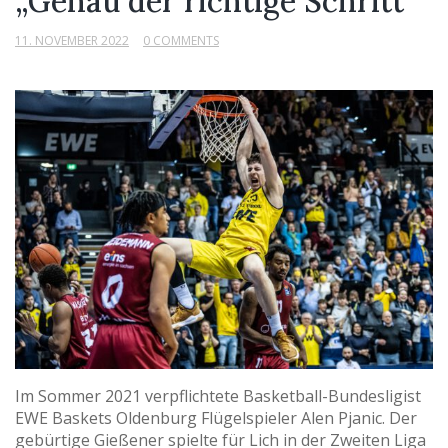
„Genau der richtige Schritt“
11. NOVEMBER 2022
0 COMMENTS
Im Sommer 2021 verpflichtete Basketball-Bundesligist
EWE Baskets Oldenburg Flügelspieler Alen Pjanic. Der
gebürtige Gießener spielte für Lich in der Zweiten Liga