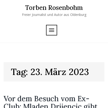
Skip
Torben Rosenbohm
to
content
Freier Journalist und Autor aus Oldenburg
TOGGLE
NAVIGATION
Tag:
23. März 2023
Vor dem Besuch vom Ex-
Club: Mladen Drijencic gibt