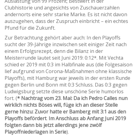
Auslastung von 99 Prozent; Bestwert in der
Clubhistorie und angesichts von Zuschauerzahlen
andernorts eine sehr starke Marke. Es ist nicht davon
auszugehen, dass der Zuspruch einbricht – ein echtes
Pfund für die Zukunft.
Zur Betrachtung gehört aber auch: In den Playoffs
sucht der 39-Jährige inzwischen seit einiger Zeit nach
einem Erfolgsrezept, denn die Bilanz in der
Meisterrunde lautet seit Juni 2019: 0:12*. Mit Vechta
schied er 2019 mit 0:3 im Halbfinale aus (die Folgesaison
lief aufgrund von Corona-Maßnahmen ohne klassische
Playoffs), mit Hamburg war jeweils in der ersten Runde
gegen Berlin und Bonn mit 0:3 Schluss. Das 0:3 gegen
Ludwigsburg setzte diese unschöne Serie humorlos
fort. (
* Nachtrag vom 23. Mai: Da ich Pedro Calles nun
wirklich nichts Böses will, füge ich an dieser Stelle
gerne hinzu: Zuvor hatte er Bamberg mit 3:1 aus den
Playoffs befördert
.
Im Anschluss ab Anfang Juni 2019
folgten dann bis jetzt allerdings jene zwölf
Playoffniederlagen in Serie
).