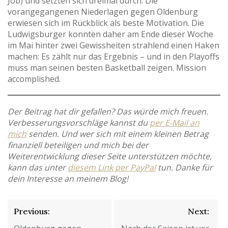
Job) und setzten sich dreimal durch. Die
vorangegangenen Niederlagen gegen Oldenburg
erwiesen sich im Rückblick als beste Motivation. Die
Ludwigsburger konnten daher am Ende dieser Woche
im Mai hinter zwei Gewissheiten strahlend einen Haken
machen: Es zählt nur das Ergebnis – und in den Playoffs
muss man seinen besten Basketball zeigen. Mission
accomplished.
Der Beitrag hat dir gefallen? Das würde mich freuen.
Verbesserungsvorschläge kannst du
per E-Mail an
mich
senden. Und wer sich mit einem kleinen Betrag
finanziell beteiligen und mich bei der
Weiterentwicklung dieser Seite unterstützen möchte,
kann das unter
diesem Link per PayPal
tun. Danke für
dein Interesse an meinem Blog!
Beitragsnavigation
Previous:
Next: