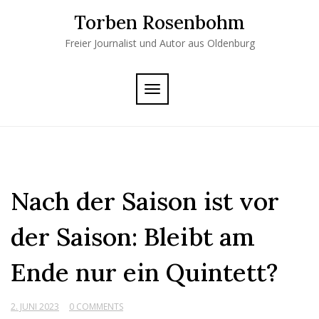
Skip
Torben Rosenbohm
to
content
Freier Journalist und Autor aus Oldenburg
TOGGLE
NAVIGATION
Nach der Saison ist vor
der Saison: Bleibt am
Ende nur ein Quintett?
2. JUNI 2023
0 COMMENTS