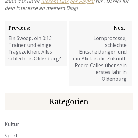
kann das unter
diesem Link per PayPal
tun. Danke für
dein Interesse an meinem Blog!
Beitragsnavigation
Previous:
Next:
Ein Sweep, ein 0:12-
Lernprozesse,
Trainer und einige
schlechte
Fragezeichen: Alles
Entscheidungen und
schlecht in Oldenburg?
ein Blick in die Zukunft:
Pedro Calles über sein
erstes Jahr in
Oldenburg
Kategorien
Kultur
Sport