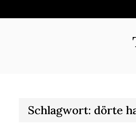
Skip
to
content
Schlagwort:
dörte h