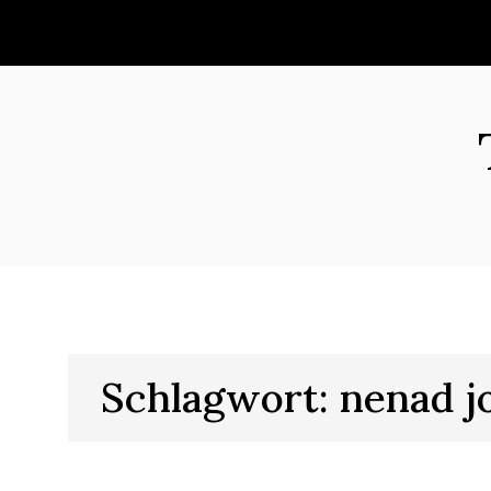
Skip
to
content
Schlagwort:
nenad j