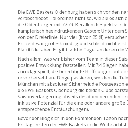
Die EWE Baskets Oldenburg haben sich vor den na
verabschiedet – allerdings nicht so, wie sie es sic
die Oldenburger mit 77:79. Bei allem Respekt vor d
kämpferisch beeindruckenden Gästen: Unter dem St
von der Dreierlinie. Nur vier (!) von 25 (!!) Versuc
Prozent war grotesk niedrig und schlicht nicht erst
Plattitüde, aber: Es gibt solche Tage, an denen die 
Nach allem, was wir bisher vom Team in dieser Sais
positive Entwicklung feststellen. Mit 7:4 Siegen ha
zurückgespielt, die berechtigte Hoffnungen auf ei
unvorhersehbare Dinge passieren, werden die Tel
München mit absoluter Sicherheit die Postseason
die EWE Baskets Oldenburg die beiden Clubs darstel
Saisonverlängerung abseits des dominierenden Trio
inklusive Potenzial für die eine oder andere groß
entsprechende Enttäuschungen).
Bevor der Blog sich in den kommenden Tagen noch 
Protagonisten der EWE Baskets in die Weihnachtsta