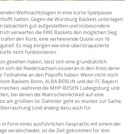
henden Weihnachtstagen in eine kurze Spielpause
h erhofft hatten. Gegen die Würzburg Baskets unterlagen
en tatsächlich gut aufgestellten und insbesondere
rich verwarfen die EWE Baskets den möglichen Sieg
hen trafen den Korb, eine verheerende Quote von 16
ligareif. Es mag klingen wie eine überstrapazierte
Würfe nicht funktionieren.
on gesehen haben, lässt sich eine grundsätzlich
ben sich die Niedersachsen souverän in den Kreis derer
ne Teilnahme an den Playoffs haben. Wenn nicht noch
ekom Baskets Bonn, ALBA BERLIN und der FC Bayern
 erreichen, während die MHP RIESEN Ludwigsburg und
len, bei denen die Wahrscheinlichkeit auf eine
s am größten ist. Dahinter geht es munter zur Sache,
e Überraschung (und analog dazu auch für
in Form eines ausführlichen Gesprächs mit einem der
ge verabschiedet, ist die Zeit gekommen für drei