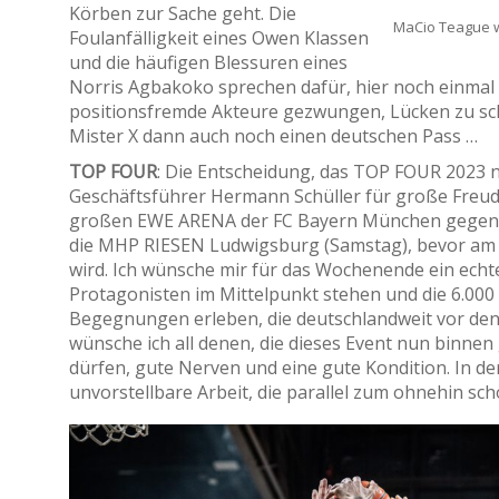
Körben zur Sache geht. Die
MaCio Teague w
Foulanfälligkeit eines Owen Klassen
und die häufigen Blessuren eines
Norris Agbakoko sprechen dafür, hier noch einmal n
positionsfremde Akteure gezwungen, Lücken zu schl
Mister X dann auch noch einen deutschen Pass …
TOP FOUR
: Die Entscheidung, das TOP FOUR 2023 n
Geschäftsführer Hermann Schüller für große Freude
großen EWE ARENA der FC Bayern München gegen 
die MHP RIESEN Ludwigsburg (Samstag), bevor am 
wird. Ich wünsche mir für das Wochenende ein echte
Protagonisten im Mittelpunkt stehen und die 6.00
Begegnungen erleben, die deutschlandweit vor den
wünsche ich all denen, die dieses Event nun binnen
dürfen, gute Nerven und eine gute Kondition. In der
unvorstellbare Arbeit, die parallel zum ohnehin sc