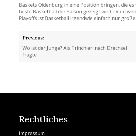
Baskets Oldenburg in eine Position bringen, die es 
beste Basketball der Saison gezeigt wird. Denn wen
Playoffs ist Basketball irgendwie einfach nur große
Beitragsnavigation
Previous:
Wo ist der Junge? Als Trinchieri nach Drechsel
fragte
Rechtliches
Impressum