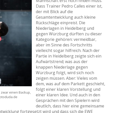
Mannschaft erst noch finden muss.
Dass Trainer Pedro Calles einer ist,
der mit Blick auf die
Gesamtentwicklung auch kleine
Rückschläge einpreist. Die
Niederlagen in Heidelberg und
gegen Würzburg dürften zu dieser
Kategorie gehören: vermeidbar,
aber im Sinne des Fortschritts
vielleicht sogar hilfreich. Nach der
Partie in Heidelberg zeigte sich ein
Aufwärtstrend; was aus der
knappen Niederlage gegen
Würzburg folgt, wird sich noch
zeigen müssen. Aber: Vieles vom
dem, was auf dem Parkett geschieht,
folgt einer klaren Vorstellung und
o zwar einen Backup,
einer klaren Idee. Und auch in den
 fotoduda.de
Gesprächen mit den Spielern wird
deutlich, dass hier eine gemeinsame
Entwicklung fortgesetzt wird und dass sich die EWE