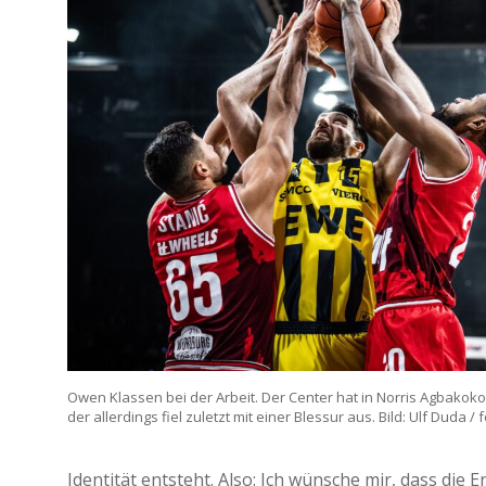
Owen Klassen bei der Arbeit. Der Center hat in Norris Agbakok
der allerdings fiel zuletzt mit einer Blessur aus. Bild: Ulf Duda /
Identität entsteht. Also: Ich wünsche mir, dass die 