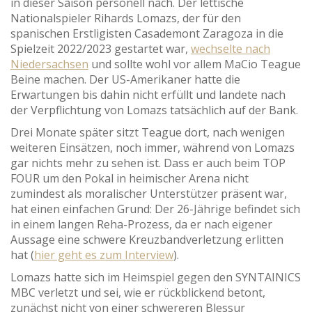
in dieser Saison personell nach. Der lettische
Nationalspieler Rihards Lomazs, der für den
spanischen Erstligisten Casademont Zaragoza in die
Spielzeit 2022/2023 gestartet war,
wechselte nach
Niedersachsen
und sollte wohl vor allem MaCio Teague
Beine machen. Der US-Amerikaner hatte die
Erwartungen bis dahin nicht erfüllt und landete nach
der Verpflichtung von Lomazs tatsächlich auf der Bank.
Drei Monate später sitzt Teague dort, nach wenigen
weiteren Einsätzen, noch immer, während von Lomazs
gar nichts mehr zu sehen ist. Dass er auch beim TOP
FOUR um den Pokal in heimischer Arena nicht
zumindest als moralischer Unterstützer präsent war,
hat einen einfachen Grund: Der 26-Jährige befindet sich
in einem langen Reha-Prozess, da er nach eigener
Aussage eine schwere Kreuzbandverletzung erlitten
hat (
hier geht es zum Interview
).
Lomazs hatte sich im Heimspiel gegen den SYNTAINICS
MBC verletzt und sei, wie er rückblickend betont,
zunächst nicht von einer schwereren Blessur