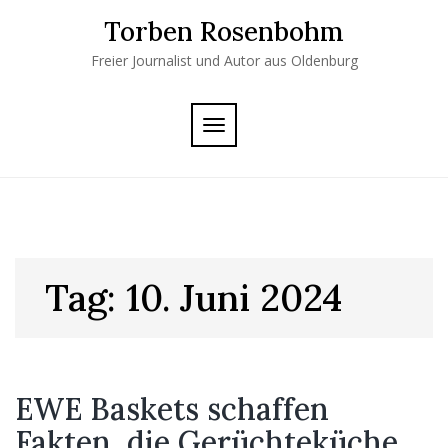
Skip
Torben Rosenbohm
to
content
Freier Journalist und Autor aus Oldenburg
TOGGLE
NAVIGATION
Tag:
10. Juni 2024
EWE Baskets schaffen
Fakten, die Gerüchteküche