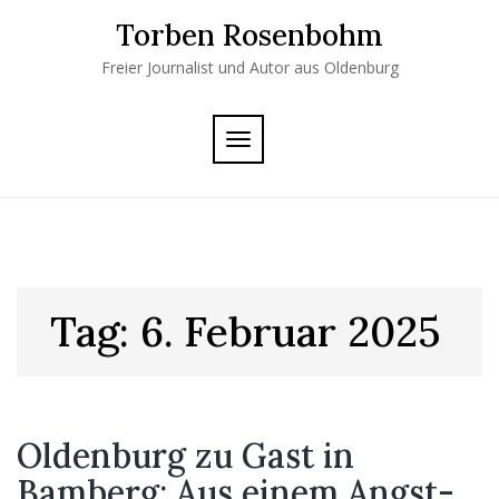
Skip
Torben Rosenbohm
to
content
Freier Journalist und Autor aus Oldenburg
TOGGLE
NAVIGATION
Tag:
6. Februar 2025
Oldenburg zu Gast in
Bamberg: Aus einem Angst-