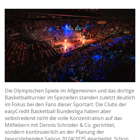
Die Olympischen Spiele im Allgemeinen und das dortige
Basketballturnier im Speziellen standen zuletzt deutlich
im Fokus bei den Fans dieser Sportart. Die Clubs der
easyCredit Basketball Bundesliga haben aber
selbstredend nicht die volle Konzentration auf das
Mitfiebern mit Dennis Schröder & Co. gerichtet,
sondern kontinuierlich an der Planung der
bevorstehenden Saison 2024/2025 gearbeitet. Schon