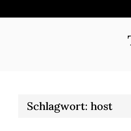
Skip
to
content
Schlagwort:
host