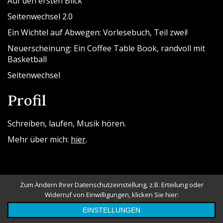
Auf den ersten Blick
Seitenwechsel 2.0
Ein Wichtel auf Abwegen: Vorlesebuch, Teil zwei!
Neuerscheinung: Ein Coffee Table Book, randvoll mit
Basketball
Seitenwechsel
Profil
Schreiben, laufen, Musik hören.
Mehr über mich:
hier
.
Zum Ändern Ihrer Datenschutzeinstellung, z.B. Erteilung oder
Widerruf von Einwilligungen, klicken Sie hier:
Powered By WordPress |
Messina Blog
EINSTELLUNGEN