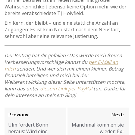
Tanner Leissner ist im neuen Kader mit großer
Wahrscheinlichkeit ebenso keine Option mehr wie der
bereits verabschiedete TJ Holyfield.
Ein Kern, der bleibt – und eine stattliche Anzahl an
Zugängen: Es ist kein Neustart nach dem Neustart,
sehr wohl aber eine relevante Justierung.
Der Beitrag hat dir gefallen? Das würde mich freuen.
Verbesserungsvorschläge kannst du
per E-Mail an
mich
senden. Und wer sich mit einem kleinen Betrag
finanziell beteiligen und mich bei der
Weiterentwicklung dieser Seite unterstützen möchte,
kann das unter
diesem Link per PayPal
tun. Danke für
dein Interesse an meinem Blog!
Beitragsnavigation
Previous:
Next:
Ulm fordert Bonn
Manchmal kommen sie
heraus: Wird eine
wieder: Ex-