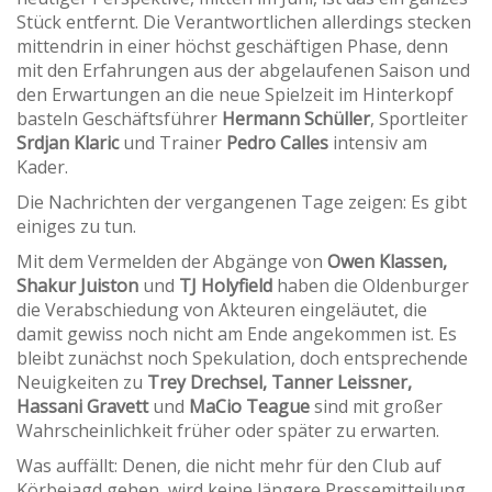
Stück entfernt. Die Verantwortlichen allerdings stecken
mittendrin in einer höchst geschäftigen Phase, denn
mit den Erfahrungen aus der abgelaufenen Saison und
den Erwartungen an die neue Spielzeit im Hinterkopf
basteln Geschäftsführer
Hermann Schüller
, Sportleiter
Srdjan Klaric
und Trainer
Pedro Calles
intensiv am
Kader.
Die Nachrichten der vergangenen Tage zeigen: Es gibt
einiges zu tun.
Mit dem Vermelden der Abgänge von
Owen Klassen,
Shakur Juiston
und
TJ Holyfield
haben die Oldenburger
die Verabschiedung von Akteuren eingeläutet, die
damit gewiss noch nicht am Ende angekommen ist. Es
bleibt zunächst noch Spekulation, doch entsprechende
Neuigkeiten zu
Trey Drechsel, Tanner Leissner,
Hassani Gravett
und
MaCio Teague
sind mit großer
Wahrscheinlichkeit früher oder später zu erwarten.
Was auffällt: Denen, die nicht mehr für den Club auf
Körbejagd gehen, wird keine längere Pressemitteilung