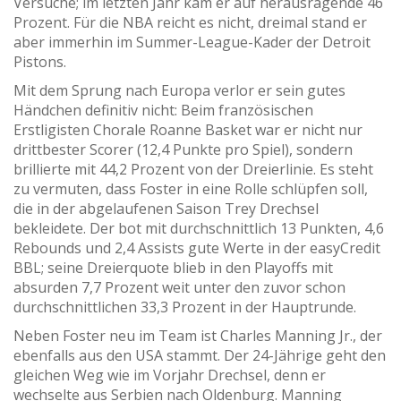
Versuche; im letzten Jahr kam er auf herausragende 46
Prozent. Für die NBA reicht es nicht, dreimal stand er
aber immerhin im Summer-League-Kader der Detroit
Pistons.
Mit dem Sprung nach Europa verlor er sein gutes
Händchen definitiv nicht: Beim französischen
Erstligisten Chorale Roanne Basket war er nicht nur
drittbester Scorer (12,4 Punkte pro Spiel), sondern
brillierte mit 44,2 Prozent von der Dreierlinie. Es steht
zu vermuten, dass Foster in eine Rolle schlüpfen soll,
die in der abgelaufenen Saison Trey Drechsel
bekleidete. Der bot mit durchschnittlich 13 Punkten, 4,6
Rebounds und 2,4 Assists gute Werte in der easyCredit
BBL; seine Dreierquote blieb in den Playoffs mit
absurden 7,7 Prozent weit unter den zuvor schon
durchschnittlichen 33,3 Prozent in der Hauptrunde.
Neben Foster neu im Team ist Charles Manning Jr., der
ebenfalls aus den USA stammt. Der 24-Jährige geht den
gleichen Weg wie im Vorjahr Drechsel, denn er
wechselte aus Serbien nach Oldenburg. Manning