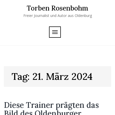
Skip
Torben Rosenbohm
to
content
Freier Journalist und Autor aus Oldenburg
TOGGLE
NAVIGATION
Tag:
21. März 2024
Diese Trainer prägten das
Bild des Oldenburger